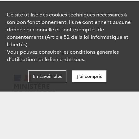
Ce site utilise des
cookies
techniques nécessaires à
son bon fonctionnement. Ils ne contiennent aucune
donnée personnelle et sont exemptés de
consentements (Article 82 de la loi Informatique et
Libertés).
Vous pouvez consulter les conditions générales
d’utilisation sur le lien ci-dessous.
En savoir plus
J'ai compris
data.gouv.fr
gouvernement.fr
legifrance.gouv.fr
service-public.fr