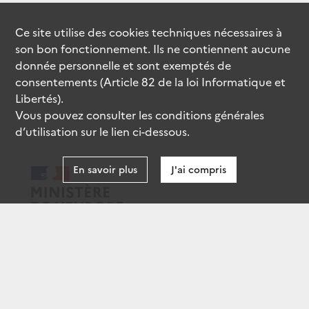
Ce site utilise des
cookies
techniques nécessaires à
son bon fonctionnement. Ils ne contiennent aucune
donnée personnelle et sont exemptés de
consentements (Article 82 de la loi Informatique et
Libertés).
Vous pouvez consulter les conditions générales
d’utilisation sur le lien ci-dessous.
En savoir plus
J'ai compris
data.gouv.fr
gouvernement.fr
legifrance.gouv.fr
service-public.fr