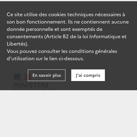
Ce site utilise des
cookies
techniques nécessaires à
son bon fonctionnement. Ils ne contiennent aucune
donnée personnelle et sont exemptés de
consentements (Article 82 de la loi Informatique et
Libertés).
Vous pouvez consulter les conditions générales
d’utilisation sur le lien ci-dessous.
En savoir plus
J'ai compris
data.gouv.fr
gouvernement.fr
legifrance.gouv.fr
service-public.fr