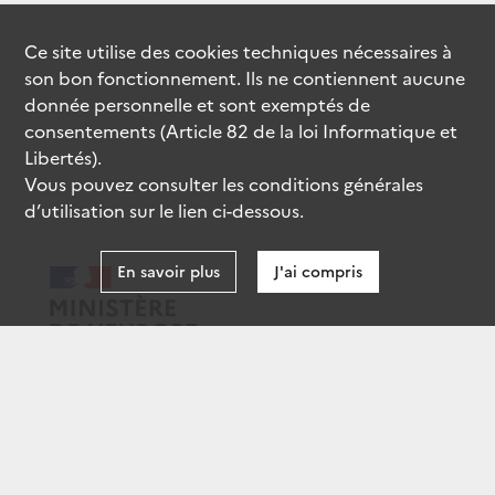
Ce site utilise des
cookies
techniques nécessaires à
son bon fonctionnement. Ils ne contiennent aucune
donnée personnelle et sont exemptés de
consentements (Article 82 de la loi Informatique et
Libertés).
Vous pouvez consulter les conditions générales
d’utilisation sur le lien ci-dessous.
En savoir plus
J'ai compris
data.gouv.fr
gouvernement.fr
legifrance.gouv.fr
service-public.fr