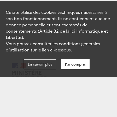
Ce site utilise des
cookies
techniques nécessaires à
son bon fonctionnement. Ils ne contiennent aucune
donnée personnelle et sont exemptés de
consentements (Article 82 de la loi Informatique et
Libertés).
Vous pouvez consulter les conditions générales
d’utilisation sur le lien ci-dessous.
En savoir plus
J'ai compris
data.gouv.fr
gouvernement.fr
legifrance.gouv.fr
service-public.fr