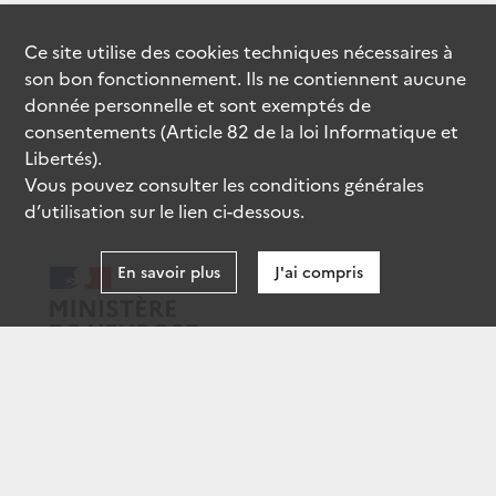
Ce site utilise des
cookies
techniques nécessaires à
son bon fonctionnement. Ils ne contiennent aucune
donnée personnelle et sont exemptés de
consentements (Article 82 de la loi Informatique et
Libertés).
Vous pouvez consulter les conditions générales
d’utilisation sur le lien ci-dessous.
En savoir plus
J'ai compris
data.gouv.fr
gouvernement.fr
legifrance.gouv.fr
service-public.fr