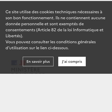
Ce site utilise des
cookies
techniques nécessaires à
son bon fonctionnement. Ils ne contiennent aucune
donnée personnelle et sont exemptés de
consentements (Article 82 de la loi Informatique et
Libertés).
Vous pouvez consulter les conditions générales
d’utilisation sur le lien ci-dessous.
En savoir plus
J'ai compris
data.gouv.fr
gouvernement.fr
legifrance.gouv.fr
service-public.fr