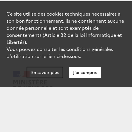
Ce site utilise des
cookies
techniques nécessaires à
son bon fonctionnement. Ils ne contiennent aucune
donnée personnelle et sont exemptés de
consentements (Article 82 de la loi Informatique et
Libertés).
Vous pouvez consulter les conditions générales
d’utilisation sur le lien ci-dessous.
En savoir plus
J'ai compris
data.gouv.fr
gouvernement.fr
legifrance.gouv.fr
service-public.fr