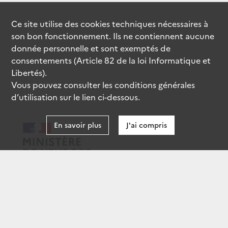
Ce site utilise des
cookies
techniques nécessaires à
son bon fonctionnement. Ils ne contiennent aucune
donnée personnelle et sont exemptés de
consentements (Article 82 de la loi Informatique et
Libertés).
Vous pouvez consulter les conditions générales
d’utilisation sur le lien ci-dessous.
En savoir plus
J'ai compris
data.gouv.fr
gouvernement.fr
legifrance.gouv.fr
service-public.fr