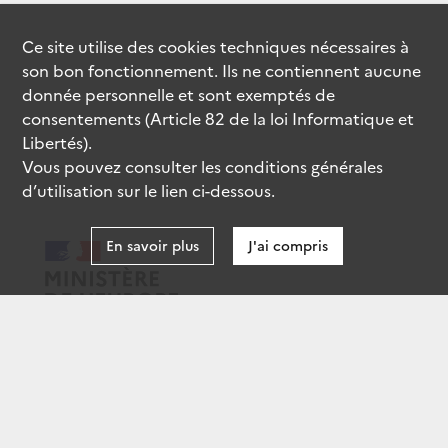
Ce site utilise des
cookies
techniques nécessaires à
son bon fonctionnement. Ils ne contiennent aucune
donnée personnelle et sont exemptés de
consentements (Article 82 de la loi Informatique et
Libertés).
Vous pouvez consulter les conditions générales
d’utilisation sur le lien ci-dessous.
En savoir plus
J'ai compris
data.gouv.fr
gouvernement.fr
legifrance.gouv.fr
service-public.fr