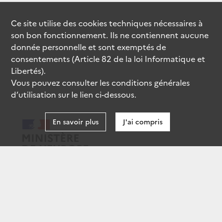
Ce site utilise des
cookies
techniques nécessaires à
son bon fonctionnement. Ils ne contiennent aucune
donnée personnelle et sont exemptés de
consentements (Article 82 de la loi Informatique et
Libertés).
Vous pouvez consulter les conditions générales
d’utilisation sur le lien ci-dessous.
En savoir plus
J'ai compris
data.gouv.fr
gouvernement.fr
legifrance.gouv.fr
service-public.fr