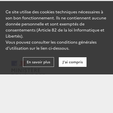
Ce site utilise des
cookies
techniques nécessaires à
son bon fonctionnement. Ils ne contiennent aucune
donnée personnelle et sont exemptés de
consentements (Article 82 de la loi Informatique et
Libertés).
Vous pouvez consulter les conditions générales
d’utilisation sur le lien ci-dessous.
En savoir plus
J'ai compris
data.gouv.fr
gouvernement.fr
legifrance.gouv.fr
service-public.fr