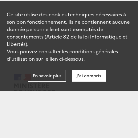
Ce site utilise des
cookies
techniques nécessaires à
son bon fonctionnement. Ils ne contiennent aucune
donnée personnelle et sont exemptés de
consentements (Article 82 de la loi Informatique et
Libertés).
Vous pouvez consulter les conditions générales
d’utilisation sur le lien ci-dessous.
En savoir plus
J'ai compris
data.gouv.fr
gouvernement.fr
legifrance.gouv.fr
service-public.fr