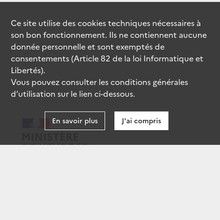
Ce site utilise des
cookies
techniques nécessaires à
son bon fonctionnement. Ils ne contiennent aucune
donnée personnelle et sont exemptés de
consentements (Article 82 de la loi Informatique et
Libertés).
Vous pouvez consulter les conditions générales
d’utilisation sur le lien ci-dessous.
En savoir plus
J'ai compris
data.gouv.fr
gouvernement.fr
legifrance.gouv.fr
service-public.fr