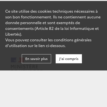
Ce site utilise des
cookies
techniques nécessaires à
son bon fonctionnement. Ils ne contiennent aucune
donnée personnelle et sont exemptés de
consentements (Article 82 de la loi Informatique et
Libertés).
Vous pouvez consulter les conditions générales
d’utilisation sur le lien ci-dessous.
En savoir plus
J'ai compris
data.gouv.fr
gouvernement.fr
legifrance.gouv.fr
service-public.fr