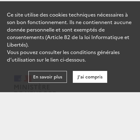
Ce site utilise des
cookies
techniques nécessaires à
son bon fonctionnement. Ils ne contiennent aucune
donnée personnelle et sont exemptés de
consentements (Article 82 de la loi Informatique et
Libertés).
Vous pouvez consulter les conditions générales
d’utilisation sur le lien ci-dessous.
En savoir plus
J'ai compris
data.gouv.fr
gouvernement.fr
legifrance.gouv.fr
service-public.fr