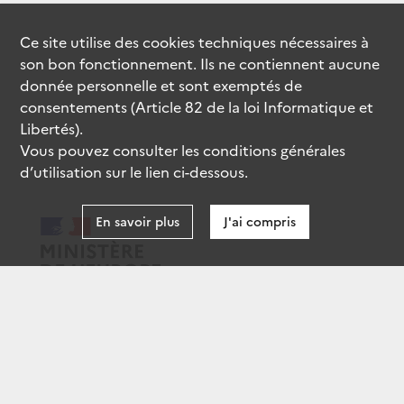
Ce site utilise des
cookies
techniques nécessaires à
son bon fonctionnement. Ils ne contiennent aucune
donnée personnelle et sont exemptés de
consentements (Article 82 de la loi Informatique et
Libertés).
Vous pouvez consulter les conditions générales
d’utilisation sur le lien ci-dessous.
En savoir plus
J'ai compris
data.gouv.fr
gouvernement.fr
legifrance.gouv.fr
service-public.fr