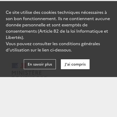
Ce site utilise des
cookies
techniques nécessaires à
son bon fonctionnement. Ils ne contiennent aucune
donnée personnelle et sont exemptés de
consentements (Article 82 de la loi Informatique et
Libertés).
Vous pouvez consulter les conditions générales
d’utilisation sur le lien ci-dessous.
En savoir plus
J'ai compris
data.gouv.fr
gouvernement.fr
legifrance.gouv.fr
service-public.fr