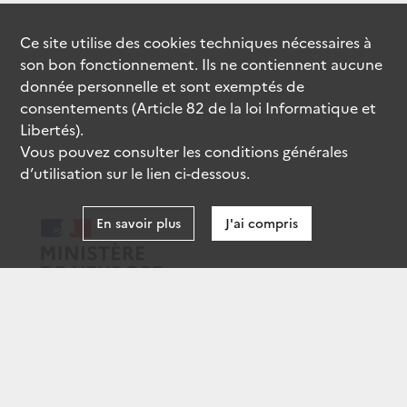
Ce site utilise des
cookies
techniques nécessaires à
son bon fonctionnement. Ils ne contiennent aucune
donnée personnelle et sont exemptés de
consentements (Article 82 de la loi Informatique et
Libertés).
Vous pouvez consulter les conditions générales
d’utilisation sur le lien ci-dessous.
En savoir plus
J'ai compris
data.gouv.fr
gouvernement.fr
legifrance.gouv.fr
service-public.fr