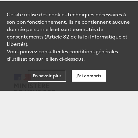
Ce site utilise des
cookies
techniques nécessaires à
son bon fonctionnement. Ils ne contiennent aucune
donnée personnelle et sont exemptés de
consentements (Article 82 de la loi Informatique et
Libertés).
Vous pouvez consulter les conditions générales
d’utilisation sur le lien ci-dessous.
En savoir plus
J'ai compris
data.gouv.fr
gouvernement.fr
legifrance.gouv.fr
service-public.fr