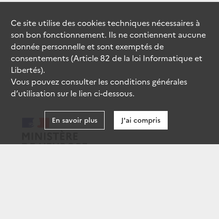
Ce site utilise des
cookies
techniques nécessaires à
son bon fonctionnement. Ils ne contiennent aucune
donnée personnelle et sont exemptés de
consentements (Article 82 de la loi Informatique et
Libertés).
Vous pouvez consulter les conditions générales
d’utilisation sur le lien ci-dessous.
En savoir plus
J'ai compris
data.gouv.fr
gouvernement.fr
legifrance.gouv.fr
service-public.fr