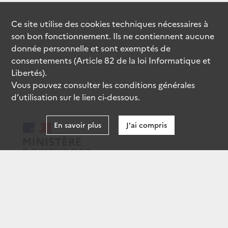
Ce site utilise des
cookies
techniques nécessaires à
son bon fonctionnement. Ils ne contiennent aucune
donnée personnelle et sont exemptés de
consentements (Article 82 de la loi Informatique et
Libertés).
Vous pouvez consulter les conditions générales
d’utilisation sur le lien ci-dessous.
En savoir plus
J'ai compris
data.gouv.fr
gouvernement.fr
legifrance.gouv.fr
service-public.fr