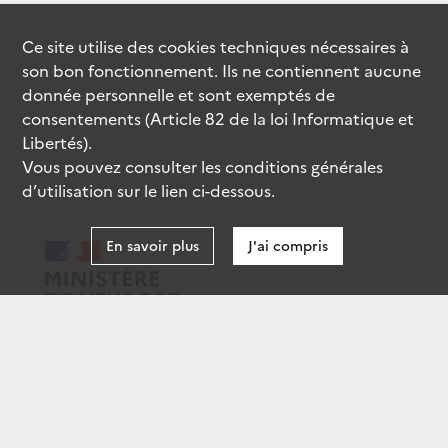
Ce site utilise des
cookies
techniques nécessaires à
son bon fonctionnement. Ils ne contiennent aucune
donnée personnelle et sont exemptés de
consentements (Article 82 de la loi Informatique et
Libertés).
Vous pouvez consulter les conditions générales
d’utilisation sur le lien ci-dessous.
En savoir plus
J'ai compris
data.gouv.fr
gouvernement.fr
legifrance.gouv.fr
service-public.fr