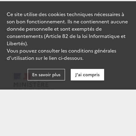
Ce site utilise des
cookies
techniques nécessaires à
son bon fonctionnement. Ils ne contiennent aucune
donnée personnelle et sont exemptés de
consentements (Article 82 de la loi Informatique et
Libertés).
Vous pouvez consulter les conditions générales
d’utilisation sur le lien ci-dessous.
En savoir plus
J'ai compris
data.gouv.fr
gouvernement.fr
legifrance.gouv.fr
service-public.fr