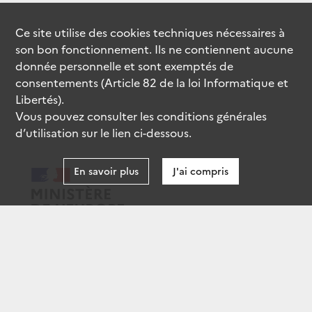
Ce site utilise des
cookies
techniques nécessaires à
son bon fonctionnement. Ils ne contiennent aucune
donnée personnelle et sont exemptés de
consentements (Article 82 de la loi Informatique et
Libertés).
Vous pouvez consulter les conditions générales
d’utilisation sur le lien ci-dessous.
En savoir plus
J'ai compris
data.gouv.fr
gouvernement.fr
legifrance.gouv.fr
service-public.fr