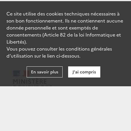
Ce site utilise des
cookies
techniques nécessaires à
son bon fonctionnement. Ils ne contiennent aucune
donnée personnelle et sont exemptés de
consentements (Article 82 de la loi Informatique et
Libertés).
Vous pouvez consulter les conditions générales
d’utilisation sur le lien ci-dessous.
En savoir plus
J'ai compris
data.gouv.fr
gouvernement.fr
legifrance.gouv.fr
service-public.fr