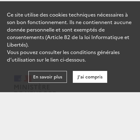
Ce site utilise des
cookies
techniques nécessaires à
son bon fonctionnement. Ils ne contiennent aucune
donnée personnelle et sont exemptés de
consentements (Article 82 de la loi Informatique et
Libertés).
Vous pouvez consulter les conditions générales
d’utilisation sur le lien ci-dessous.
En savoir plus
J'ai compris
data.gouv.fr
gouvernement.fr
legifrance.gouv.fr
service-public.fr