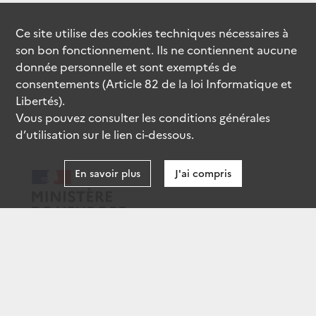
Ce site utilise des
cookies
techniques nécessaires à
son bon fonctionnement. Ils ne contiennent aucune
donnée personnelle et sont exemptés de
consentements (Article 82 de la loi Informatique et
Libertés).
Vous pouvez consulter les conditions générales
d’utilisation sur le lien ci-dessous.
En savoir plus
J'ai compris
data.gouv.fr
gouvernement.fr
legifrance.gouv.fr
service-public.fr