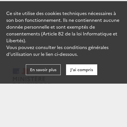
Ce site utilise des
cookies
techniques nécessaires à
son bon fonctionnement. Ils ne contiennent aucune
donnée personnelle et sont exemptés de
consentements (Article 82 de la loi Informatique et
Libertés).
Vous pouvez consulter les conditions générales
d’utilisation sur le lien ci-dessous.
En savoir plus
J'ai compris
data.gouv.fr
gouvernement.fr
legifrance.gouv.fr
service-public.fr