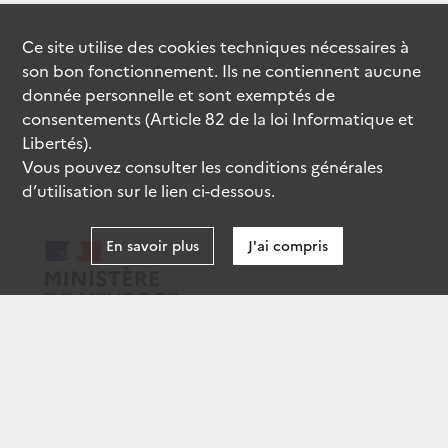
Ce site utilise des
cookies
techniques nécessaires à
son bon fonctionnement. Ils ne contiennent aucune
donnée personnelle et sont exemptés de
consentements (Article 82 de la loi Informatique et
Libertés).
Vous pouvez consulter les conditions générales
d’utilisation sur le lien ci-dessous.
En savoir plus
J'ai compris
data.gouv.fr
gouvernement.fr
legifrance.gouv.fr
service-public.fr