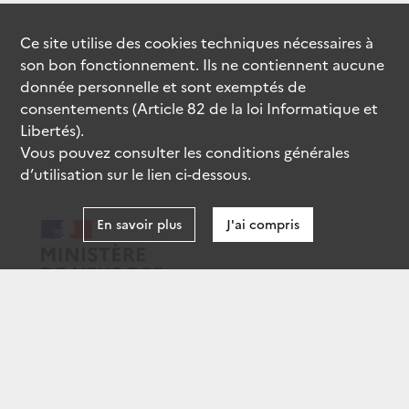
Ce site utilise des
cookies
techniques nécessaires à
son bon fonctionnement. Ils ne contiennent aucune
donnée personnelle et sont exemptés de
consentements (Article 82 de la loi Informatique et
Libertés).
Vous pouvez consulter les conditions générales
d’utilisation sur le lien ci-dessous.
En savoir plus
J'ai compris
data.gouv.fr
gouvernement.fr
legifrance.gouv.fr
service-public.fr