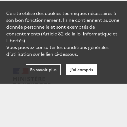
Ce site utilise des
cookies
techniques nécessaires à
son bon fonctionnement. Ils ne contiennent aucune
donnée personnelle et sont exemptés de
consentements (Article 82 de la loi Informatique et
Libertés).
Vous pouvez consulter les conditions générales
d’utilisation sur le lien ci-dessous.
En savoir plus
J'ai compris
data.gouv.fr
gouvernement.fr
legifrance.gouv.fr
service-public.fr