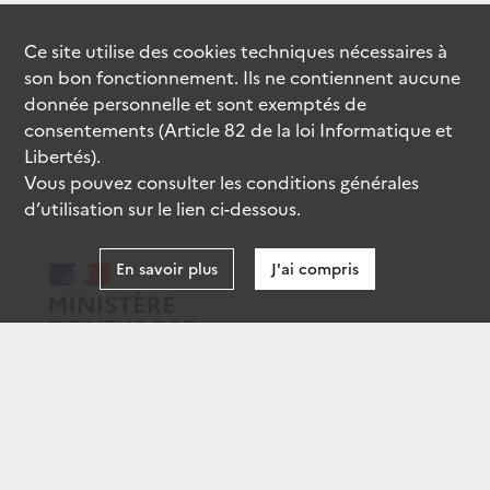
Ce site utilise des
cookies
techniques nécessaires à
son bon fonctionnement. Ils ne contiennent aucune
donnée personnelle et sont exemptés de
consentements (Article 82 de la loi Informatique et
Libertés).
Vous pouvez consulter les conditions générales
d’utilisation sur le lien ci-dessous.
En savoir plus
J'ai compris
data.gouv.fr
gouvernement.fr
legifrance.gouv.fr
service-public.fr