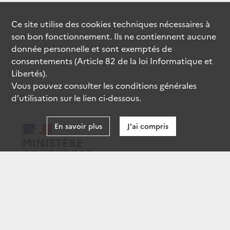
Ce site utilise des
cookies
techniques nécessaires à
son bon fonctionnement. Ils ne contiennent aucune
donnée personnelle et sont exemptés de
consentements (Article 82 de la loi Informatique et
Libertés).
Vous pouvez consulter les conditions générales
d’utilisation sur le lien ci-dessous.
En savoir plus
J'ai compris
data.gouv.fr
gouvernement.fr
legifrance.gouv.fr
service-public.fr