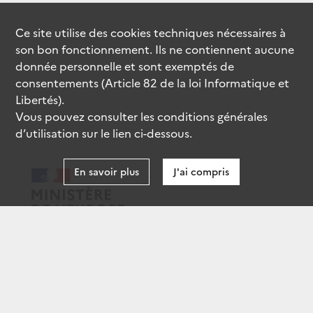
Ce site utilise des
cookies
techniques nécessaires à
son bon fonctionnement. Ils ne contiennent aucune
donnée personnelle et sont exemptés de
consentements (Article 82 de la loi Informatique et
Libertés).
Vous pouvez consulter les conditions générales
d’utilisation sur le lien ci-dessous.
En savoir plus
J'ai compris
data.gouv.fr
gouvernement.fr
legifrance.gouv.fr
service-public.fr