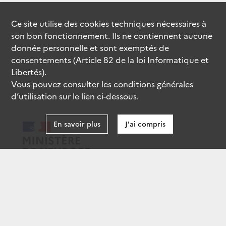
Ce site utilise des
cookies
techniques nécessaires à
son bon fonctionnement. Ils ne contiennent aucune
donnée personnelle et sont exemptés de
consentements (Article 82 de la loi Informatique et
Libertés).
Vous pouvez consulter les conditions générales
d’utilisation sur le lien ci-dessous.
En savoir plus
J'ai compris
data.gouv.fr
gouvernement.fr
legifrance.gouv.fr
service-public.fr