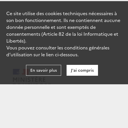
Ce site utilise des
cookies
techniques nécessaires à
son bon fonctionnement. Ils ne contiennent aucune
donnée personnelle et sont exemptés de
consentements (Article 82 de la loi Informatique et
Libertés).
Vous pouvez consulter les conditions générales
d’utilisation sur le lien ci-dessous.
En savoir plus
J'ai compris
data.gouv.fr
gouvernement.fr
legifrance.gouv.fr
service-public.fr