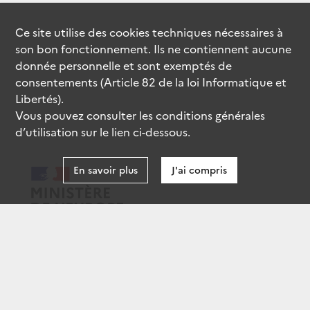
Ce site utilise des
cookies
techniques nécessaires à
son bon fonctionnement. Ils ne contiennent aucune
donnée personnelle et sont exemptés de
consentements (Article 82 de la loi Informatique et
Libertés).
Vous pouvez consulter les conditions générales
d’utilisation sur le lien ci-dessous.
En savoir plus
J'ai compris
data.gouv.fr
gouvernement.fr
legifrance.gouv.fr
service-public.fr