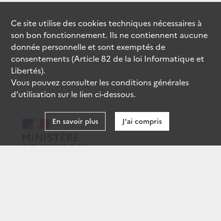
Ce site utilise des
cookies
techniques nécessaires à
son bon fonctionnement. Ils ne contiennent aucune
donnée personnelle et sont exemptés de
consentements (Article 82 de la loi Informatique et
Libertés).
Vous pouvez consulter les conditions générales
d’utilisation sur le lien ci-dessous.
En savoir plus
J'ai compris
data.gouv.fr
gouvernement.fr
legifrance.gouv.fr
service-public.fr