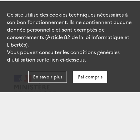
Ce site utilise des
cookies
techniques nécessaires à
son bon fonctionnement. Ils ne contiennent aucune
donnée personnelle et sont exemptés de
consentements (Article 82 de la loi Informatique et
Libertés).
Vous pouvez consulter les conditions générales
d’utilisation sur le lien ci-dessous.
En savoir plus
J'ai compris
data.gouv.fr
gouvernement.fr
legifrance.gouv.fr
service-public.fr