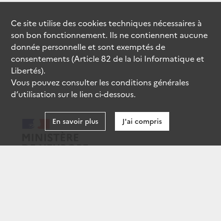
Ce site utilise des
cookies
techniques nécessaires à
son bon fonctionnement. Ils ne contiennent aucune
donnée personnelle et sont exemptés de
consentements (Article 82 de la loi Informatique et
Libertés).
Vous pouvez consulter les conditions générales
d’utilisation sur le lien ci-dessous.
En savoir plus
J'ai compris
data.gouv.fr
gouvernement.fr
legifrance.gouv.fr
service-public.fr