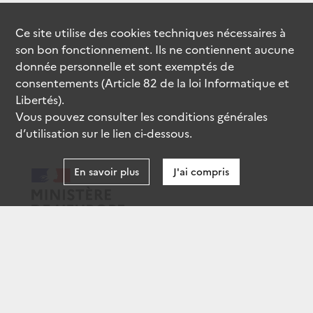
Ce site utilise des
cookies
techniques nécessaires à
son bon fonctionnement. Ils ne contiennent aucune
donnée personnelle et sont exemptés de
consentements (Article 82 de la loi Informatique et
Libertés).
Vous pouvez consulter les conditions générales
d’utilisation sur le lien ci-dessous.
En savoir plus
J'ai compris
data.gouv.fr
gouvernement.fr
legifrance.gouv.fr
service-public.fr