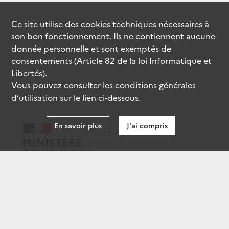
Ce site utilise des
cookies
techniques nécessaires à
son bon fonctionnement. Ils ne contiennent aucune
donnée personnelle et sont exemptés de
consentements (Article 82 de la loi Informatique et
Libertés).
Vous pouvez consulter les conditions générales
d’utilisation sur le lien ci-dessous.
En savoir plus
J'ai compris
data.gouv.fr
gouvernement.fr
legifrance.gouv.fr
service-public.fr