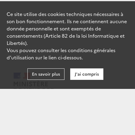
Ce site utilise des
cookies
techniques nécessaires à
son bon fonctionnement. Ils ne contiennent aucune
donnée personnelle et sont exemptés de
consentements (Article 82 de la loi Informatique et
Libertés).
Vous pouvez consulter les conditions générales
d’utilisation sur le lien ci-dessous.
En savoir plus
J'ai compris
data.gouv.fr
gouvernement.fr
legifrance.gouv.fr
service-public.fr