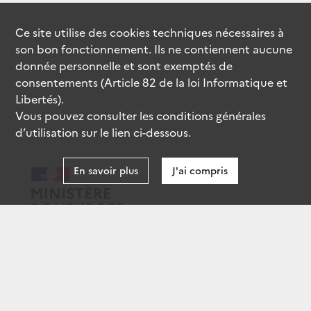
Ce site utilise des
cookies
techniques nécessaires à
son bon fonctionnement. Ils ne contiennent aucune
donnée personnelle et sont exemptés de
consentements (Article 82 de la loi Informatique et
Libertés).
Vous pouvez consulter les conditions générales
d’utilisation sur le lien ci-dessous.
En savoir plus
J'ai compris
data.gouv.fr
gouvernement.fr
legifrance.gouv.fr
service-public.fr