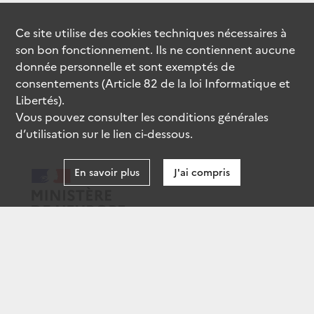
Ce site utilise des
cookies
techniques nécessaires à
son bon fonctionnement. Ils ne contiennent aucune
donnée personnelle et sont exemptés de
consentements (Article 82 de la loi Informatique et
Libertés).
Vous pouvez consulter les conditions générales
d’utilisation sur le lien ci-dessous.
En savoir plus
J'ai compris
data.gouv.fr
gouvernement.fr
legifrance.gouv.fr
service-public.fr