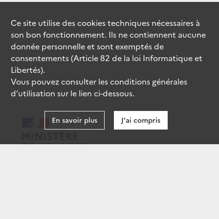
Ce site utilise des
cookies
techniques nécessaires à
son bon fonctionnement. Ils ne contiennent aucune
donnée personnelle et sont exemptés de
consentements (Article 82 de la loi Informatique et
Libertés).
Vous pouvez consulter les conditions générales
d’utilisation sur le lien ci-dessous.
En savoir plus
J'ai compris
data.gouv.fr
gouvernement.fr
legifrance.gouv.fr
service-public.fr