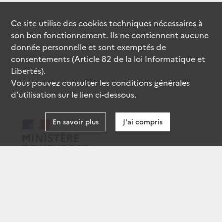
Ce site utilise des
cookies
techniques nécessaires à
son bon fonctionnement. Ils ne contiennent aucune
donnée personnelle et sont exemptés de
consentements (Article 82 de la loi Informatique et
Libertés).
Vous pouvez consulter les conditions générales
d’utilisation sur le lien ci-dessous.
En savoir plus
J'ai compris
data.gouv.fr
gouvernement.fr
legifrance.gouv.fr
service-public.fr