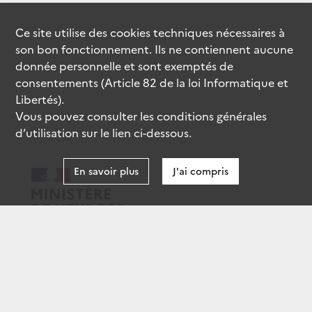
Ce site utilise des
cookies
techniques nécessaires à
son bon fonctionnement. Ils ne contiennent aucune
donnée personnelle et sont exemptés de
consentements (Article 82 de la loi Informatique et
Libertés).
Vous pouvez consulter les conditions générales
d’utilisation sur le lien ci-dessous.
En savoir plus
J'ai compris
data.gouv.fr
gouvernement.fr
legifrance.gouv.fr
service-public.fr