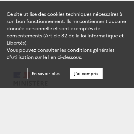
Ce site utilise des
cookies
techniques nécessaires à
son bon fonctionnement. Ils ne contiennent aucune
donnée personnelle et sont exemptés de
consentements (Article 82 de la loi Informatique et
Libertés).
Vous pouvez consulter les conditions générales
d’utilisation sur le lien ci-dessous.
En savoir plus
J'ai compris
data.gouv.fr
gouvernement.fr
legifrance.gouv.fr
service-public.fr